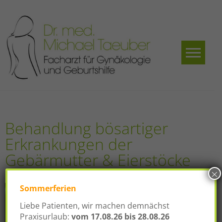
Skip
to
content
Dr.
Facharzt für
Gynäkologie und
med.
Geburtshilfe
Michael
Taeuber
Behandlung bösartiger
Erkrankungen der
Gebärmutter & Eierstöcke
×
Sommerferien
Liebe Patienten, wir machen demnächst
Praxisurlaub:
vom
17.08.26 bis 28.08.26