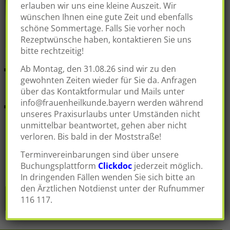
erlauben wir uns eine kleine Auszeit. Wir
wünschen Ihnen eine gute Zeit und ebenfalls
schöne Sommertage. Falls Sie vorher noch
Rezeptwünsche haben, kontaktieren Sie uns
bitte rechtzeitig!
Ab Montag, den 31.08.26 sind wir zu den
Koordinierung der operativen Therapie unter
gewohnten Zeiten wieder für Sie da. Anfragen
Umsetzung der aktuellen Empfehlungen der
über das Kontaktformular und Mails unter
Fachgesellschaften
info@frauenheilkunde.bayern
werden während
ganzheitliche Nachbetreuung durch
unseres Praxisurlaubs unter Umständen nicht
Chemotherapie, neue zielgerichtete medikamentöse
unmittelbar beantwortet, gehen aber nicht
Therapien (
targeted
therapies
),
verloren. Bis bald in der Moststraße!
Antikörperbehandlungen, Koordinierung einer
Terminvereinbarungen sind über unsere
eventuellen Strahlentherapie, komplementäre
Buchungsplattform
Clickdoc
jederzeit möglich.
Verfahren, psychosomatische Begleitung
In dringenden Fällen wenden Sie sich bitte an
den Ärztlichen Notdienst unter der Rufnummer
zurück
116 117.