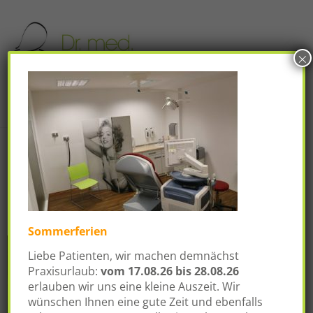
Skip
to
content
×
Dr.
Facharzt für
Gynäkologie und
med.
Geburtshilfe
Michael
Taeuber
ambulante und operative
Leistungen
Sommerferien
Liebe Patienten, wir machen demnächst
Praxisurlaub:
vom
17.08.26 bis 28.08.26
erlauben wir uns eine kleine Auszeit. Wir
wünschen Ihnen eine gute Zeit und ebenfalls