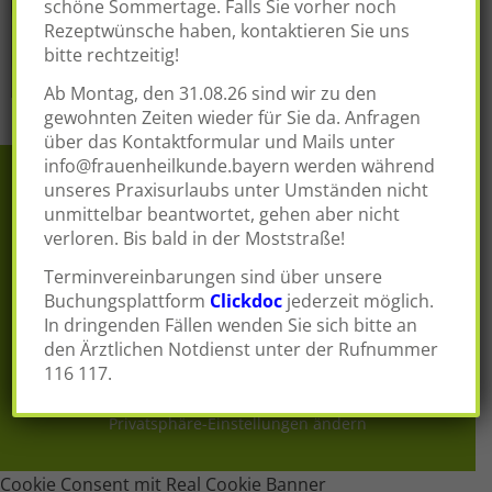
schöne Sommertage. Falls Sie vorher noch
Rezeptwünsche haben, kontaktieren Sie uns
bitte rechtzeitig!
Ab Montag, den 31.08.26 sind wir zu den
gewohnten Zeiten wieder für Sie da. Anfragen
über das Kontaktformular und Mails unter
info@frauenheilkunde.bayern
werden während
unseres Praxisurlaubs unter Umständen nicht
unmittelbar beantwortet, gehen aber nicht
verloren. Bis bald in der Moststraße!
Terminvereinbarungen sind über unsere
Buchungsplattform
Clickdoc
jederzeit möglich.
In dringenden Fällen wenden Sie sich bitte an
den Ärztlichen Notdienst unter der Rufnummer
© 2026 |
Dr. med. Michael Taeuber
|
116 117.
Datenschutzerklärung
|
Impressum
Privatsphäre-Einstellungen ändern
Cookie Consent mit Real Cookie Banner