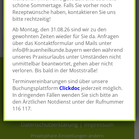
schöne Sommertage. Falls Sie vorher noch
Rezeptwünsche haben, kontaktieren Sie uns
bitte rechtzeitig!
Ab Montag, den 31.08.26 sind wir zu den
Beitragsnavigation
gewohnten Zeiten wieder für Sie da. Anfragen
über das Kontaktformular und Mails unter
Galerie Dr. Taeuber
info@frauenheilkunde.bayern
werden während
unseres Praxisurlaubs unter Umständen nicht
unmittelbar beantwortet, gehen aber nicht
verloren. Bis bald in der Moststraße!
Terminvereinbarungen sind über unsere
Buchungsplattform
Clickdoc
jederzeit möglich.
In dringenden Fällen wenden Sie sich bitte an
den Ärztlichen Notdienst unter der Rufnummer
116 117.
© 2026 |
Dr. med. Michael Taeuber
|
Datenschutzerklärung
|
Impressum
Privatsphäre-Einstellungen ändern