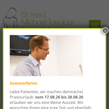
Skip
to
content
Dr.
Facharzt für
×
Gynäkologie und
med.
Geburtshilfe
Michael
Taeuber
Frauenarzt Fürth
Posted on
10. Juni 2020
by
drtaeuber
Sommerferien
Liebe Patienten, wir machen demnächst
Praxisurlaub:
vom
17.08.26 bis 28.08.26
erlauben wir uns eine kleine Auszeit. Wir
wünschen Ihnen eine gute Zeit und ebenfalls