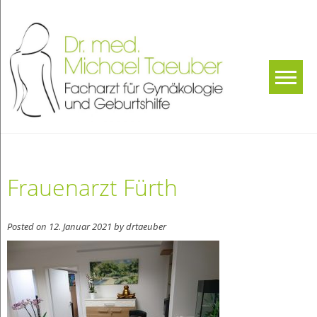
Skip
to
content
Dr.
Facharzt für
Gynäkologie und
med.
Geburtshilfe
Michae
Taeube
Frauenarzt Fürth
Posted on
12. Januar 2021
by
drtaeuber