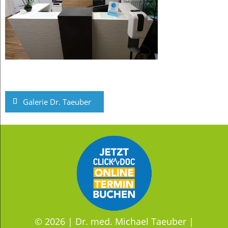
Beitragsnavigation
Galerie Dr. Taeuber
© 2026 |
Dr. med. Michael Taeuber
|