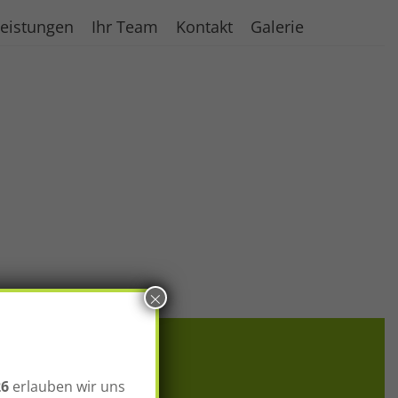
eistungen
Ihr Team
Kontakt
Galerie
×
um
26
erlauben wir uns