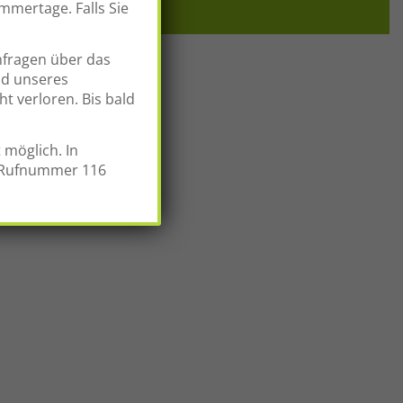
mmertage. Falls Sie
nfragen über das
d unseres
t verloren. Bis bald
 möglich. In
r Rufnummer 116