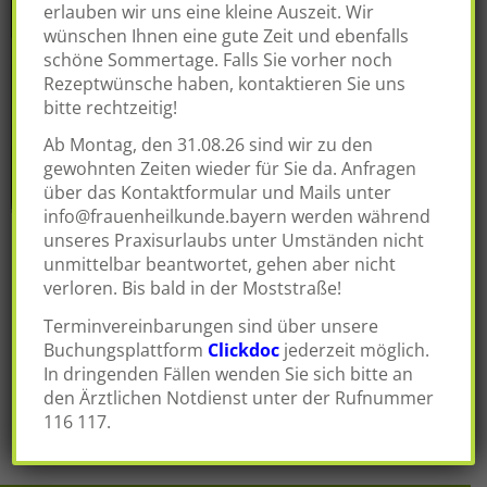
erlauben wir uns eine kleine Auszeit. Wir
wünschen Ihnen eine gute Zeit und ebenfalls
schöne Sommertage. Falls Sie vorher noch
Rezeptwünsche haben, kontaktieren Sie uns
bitte rechtzeitig!
Ab Montag, den 31.08.26 sind wir zu den
gewohnten Zeiten wieder für Sie da. Anfragen
über das Kontaktformular und Mails unter
info@frauenheilkunde.bayern
werden während
unseres Praxisurlaubs unter Umständen nicht
in Ihrer Facharztpraxis für Gynäkologie und
unmittelbar beantwortet, gehen aber nicht
Geburtshilfe
verloren. Bis bald in der Moststraße!
Posted in
slider
Terminvereinbarungen sind über unsere
Buchungsplattform
Clickdoc
jederzeit möglich.
In dringenden Fällen wenden Sie sich bitte an
Beitragsnavigation
den Ärztlichen Notdienst unter der Rufnummer
WILLKOMMEN
116 117.