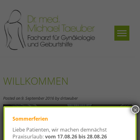
Skip
to
content
Dr.
Facharzt für
Gynäkologie und
med.
Geburtshilfe
Michael
Taeuber
WILLKOMMEN
Posted on
9. September 2016
by
drtaeuber
×
Sommerferien
Liebe Patienten, wir machen demnächst
Praxisurlaub:
vom
17.08.26 bis 28.08.26