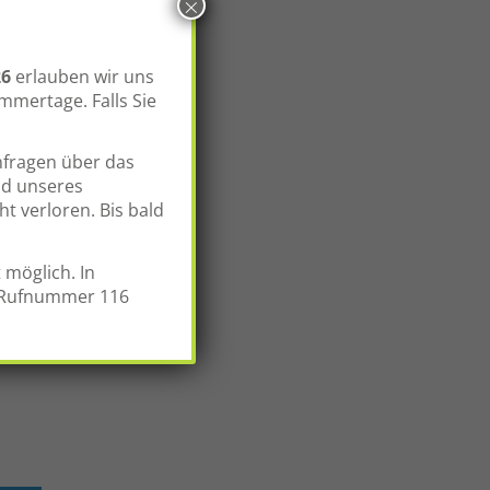
×
26
erlauben wir uns
mmertage. Falls Sie
nfragen über das
d unseres
t verloren. Bis bald
 möglich. In
r Rufnummer 116