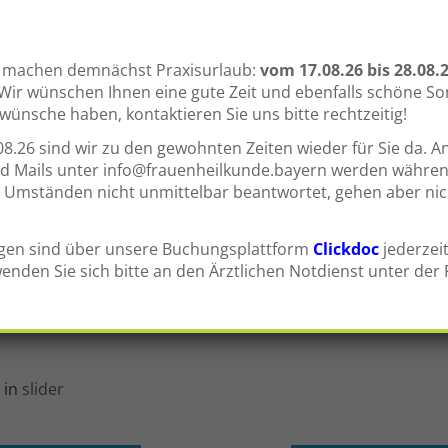
ir machen demnächst Praxisurlaub:
vom
17.08.26 bis 28.08.
. Wir wünschen Ihnen eine gute Zeit und ebenfalls schöne So
ünsche haben, kontaktieren Sie uns bitte rechtzeitig!
8.26 sind wir zu den gewohnten Zeiten wieder für Sie da. A
d Mails unter
info@frauenheilkunde.bayern
werden währen
 Umständen nicht unmittelbar beantwortet, gehen aber nich
gen sind über unsere Buchungsplattform
Clickdoc
jederzeit
enden Sie sich bitte an den Ärztlichen Notdienst unter de
er Facharztpraxis für Gynäkologie und Geburtshilfe
 in
slider
ragsnavigation