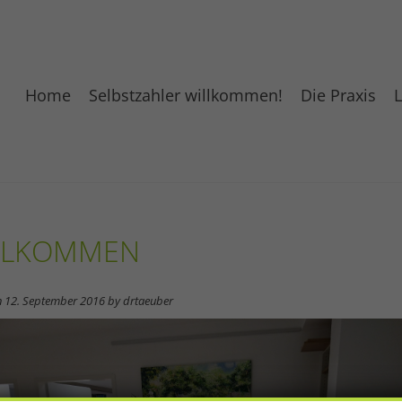
Home
Selbstzahler willkommen!
Die Praxis
L
r. med. Michael Taeuber
charzt für Gynäkologie und Geburtshilfe
LLKOMMEN
n
12. September 2016
by
drtaeuber