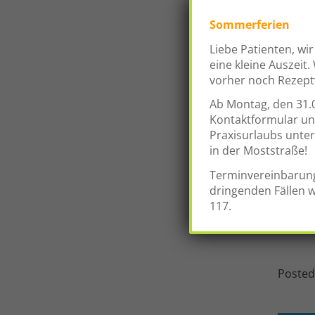
Sommerferien
Liebe Patienten, w
eine kleine Auszeit
vorher noch Rezeptw
Ab Montag, den 31.0
Kontaktformular un
Praxisurlaubs unter
in der Moststraße!
Terminvereinbarun
dringenden Fällen w
117.
in Ihr
Posted
Beit