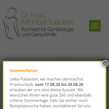
Skip
to
content
Dr.
Facharzt für
Gynäkologie und
med.
Geburtshilfe
Michael
Taeuber
Schlagwort:
ambulante
×
Operation
Sommerferien
Liebe Patienten, wir machen demnächst
Praxisurlaub:
vom
17.08.26 bis 28.08.26
erlauben wir uns eine kleine Auszeit. Wir
Operative Leistungen
wünschen Ihnen eine gute Zeit und ebenfalls
Posted on
12. September 2016
schöne Sommertage. Falls Sie vorher noch
Rezeptwünsche haben, kontaktieren Sie uns
In Kooperation mit dem Ambulanten