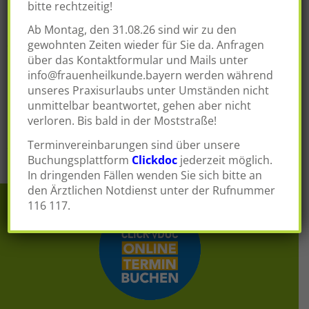
bitte rechtzeitig!
Operationszentrum Fürth führen wir operative
Behandlungen des ambulanten gynäkologischen
Ab Montag, den 31.08.26 sind wir zu den
Spektrums durch…
gewohnten Zeiten wieder für Sie da. Anfragen
über das Kontaktformular und Mails unter
Posted in
Leistungen
Tagged
ambulante
info@frauenheilkunde.bayern
werden während
Operation
,
Ausschabung
,
Blutungsstörungen
,
unseres Praxisurlaubs unter Umständen nicht
unmittelbar beantwortet, gehen aber nicht
Brustbiopsie
,
Hysteroskopie
,
Mammabiopsie
,
Myome
,
verloren. Bis bald in der Moststraße!
Polypen
Terminvereinbarungen sind über unsere
Buchungsplattform
Clickdoc
jederzeit möglich.
In dringenden Fällen wenden Sie sich bitte an
den Ärztlichen Notdienst unter der Rufnummer
116 117.