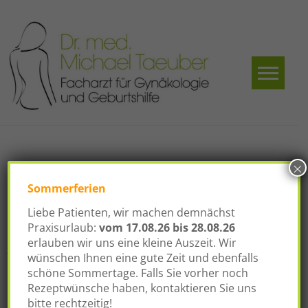
Skip
to
content
Dr.
Facharzt für
Gynäkologie und
med.
Geburtshilfe
Michael
Taeuber
×
Schlagwort:
Mammabiopsie
Sommerferien
Liebe Patienten, wir machen demnächst
Praxisurlaub:
vom
17.08.26 bis 28.08.26
Operative Leistungen
erlauben wir uns eine kleine Auszeit. Wir
Posted on
12. September 2016
wünschen Ihnen eine gute Zeit und ebenfalls
schöne Sommertage. Falls Sie vorher noch
In Kooperation mit dem Ambulanten
Rezeptwünsche haben, kontaktieren Sie uns
Operationszentrum Fürth führen wir operative
bitte rechtzeitig!