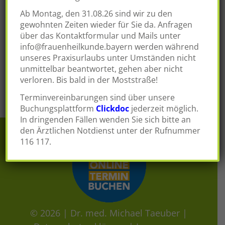
Behandlungen des ambulanten gynäkologischen
Ab Montag, den 31.08.26 sind wir zu den
Spektrums durch…
gewohnten Zeiten wieder für Sie da. Anfragen
über das Kontaktformular und Mails unter
Posted in
Leistungen
Tagged
ambulante
info@frauenheilkunde.bayern
werden während
Operation
,
Ausschabung
,
Blutungsstörungen
,
unseres Praxisurlaubs unter Umständen nicht
Brustbiopsie
,
Hysteroskopie
,
Mammabiopsie
,
Myome
,
unmittelbar beantwortet, gehen aber nicht
Polypen
verloren. Bis bald in der Moststraße!
Terminvereinbarungen sind über unsere
Buchungsplattform
Clickdoc
jederzeit möglich.
In dringenden Fällen wenden Sie sich bitte an
den Ärztlichen Notdienst unter der Rufnummer
116 117.
© 2026 |
Dr. med. Michael Taeuber
|