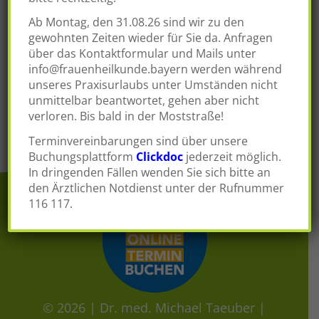
individuelle ärztliche Beratung. Es gibt verschiedene
Ab Montag, den 31.08.26 sind wir zu den
Möglichkeiten die Beschwerden zu lindern…
gewohnten Zeiten wieder für Sie da. Anfragen
über das Kontaktformular und Mails unter
Posted in
Leistungen
Tagged
Blutungsstörungen
,
info@frauenheilkunde.bayern
werden während
Gelenkbeschwerden
,
Hitzewallungen
,
unseres Praxisurlaubs unter Umständen nicht
Hormontherapie
,
naturidentische Hormone
,
unmittelbar beantwortet, gehen aber nicht
Schlafstörungen
,
Schwitzen
,
Wechseljahre
verloren. Bis bald in der Moststraße!
Terminvereinbarungen sind über unsere
Buchungsplattform
Clickdoc
jederzeit möglich.
In dringenden Fällen wenden Sie sich bitte an
den Ärztlichen Notdienst unter der Rufnummer
116 117.
© 2026 |
Dr. med. Michael Taeuber
|