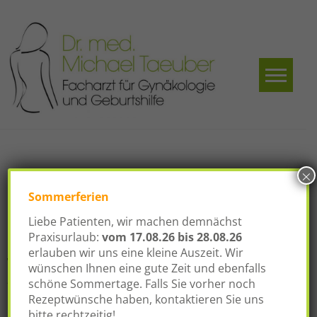
Skip
to
content
Dr.
Facharzt für
Gynäkologie und
med.
Geburtshilfe
Michael
Taeuber
×
Schlagwort:
Sommerferien
Hormontherapie
Liebe Patienten, wir machen demnächst
Praxisurlaub:
vom
17.08.26 bis 28.08.26
erlauben wir uns eine kleine Auszeit. Wir
Wechseljahre
wünschen Ihnen eine gute Zeit und ebenfalls
Posted on
12. September 2016
schöne Sommertage. Falls Sie vorher noch
Rezeptwünsche haben, kontaktieren Sie uns
Gegen Wechseljahres­beschwerden hilft eine
bitte rechtzeitig!