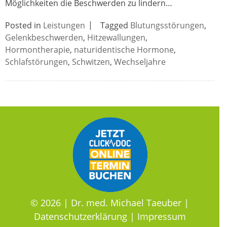
In dringenden Fällen wenden Sie sich bitte an
Möglichkeiten die Beschwerden zu lindern…
den Ärztlichen Notdienst unter der Rufnummer
116 117.
Posted in
Leistungen
Tagged
Blutungsstörungen
,
Gelenkbeschwerden
,
Hitzewallungen
,
Hormontherapie
,
naturidentische Hormone
,
Schlafstörungen
,
Schwitzen
,
Wechseljahre
© 2026 |
Dr. med. Michael Taeuber
|
Datenschutzerklärung
|
Impressum